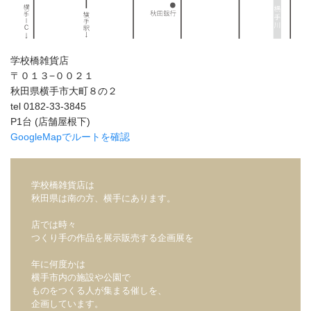
学校橋雑貨店
〒０１３−００２１
秋田県横手市大町８の２
tel 0182-33-3845
P1台 (店舗屋根下)
GoogleMapでルートを確認
学校橋雑貨店は
秋田県は南の方、横手にあります。
店では時々
つくり手の作品を展示販売する企画展を
年に何度かは
横手市内の施設や公園で
ものをつくる人が集まる催しを、
企画しています。