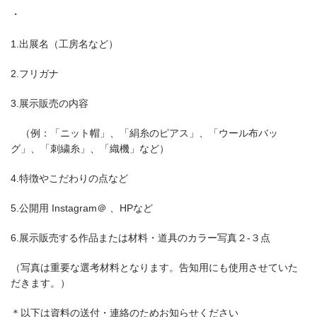
・
1.出展名（工房名など）
2.フリガナ
3.展示販売の内容
（例：「ニット帽」、「絹糸のピアス」、「ウール布バッ
グ」、「刺繍糸」、「織機」など）
4.特徴やこだわりの点など
5.公開用 Instagram＠ 、HPなど
6.展示販売する作品または材料・道具のカラー写真２‐３点
（写真は重要な選考材料となります。告知用にも使用させていた
だきます。）
＊以下は資料の送付・連絡のためお知らせください